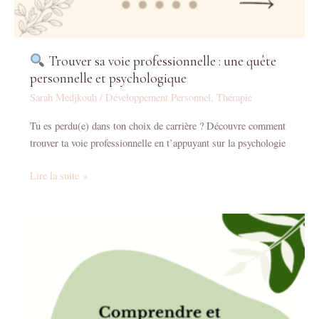
Trouver sa voie professionnelle : une quête
personnelle et psychologique
Sarah Medjkouh
/
Développement Personnel
,
Thérapie
Tu es perdu(e) dans ton choix de carrière ? Découvre comment
trouver ta voie professionnelle en t’appuyant sur la psychologie
Lire la suite »
Comprendre
et
Surmonter
le
Syndrome
de