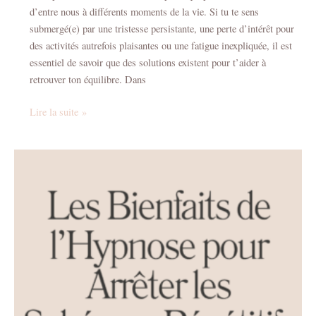
d’entre nous à différents moments de la vie. Si tu te sens
submergé(e) par une tristesse persistante, une perte d’intérêt pour
des activités autrefois plaisantes ou une fatigue inexpliquée, il est
essentiel de savoir que des solutions existent pour t’aider à
retrouver ton équilibre. Dans
Lire la suite »
Les
bienfaits
de
l’Hypnose
pour
arrêter
les
Schémas
Répétitifs