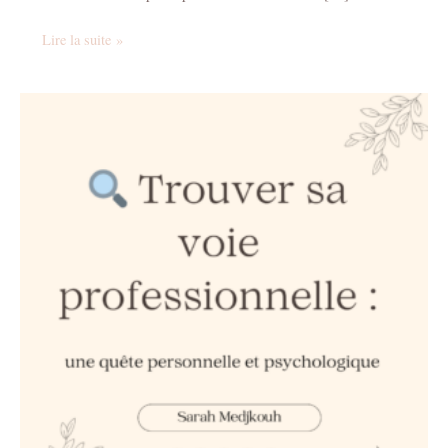
Lire la suite »
Trouver
sa
voie
professionnelle
:
une
quête
personnelle
et
psychologique