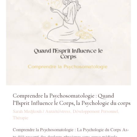
l’Esprit
Influence
le
Corps,
la
Psychologie
du
corps
Comprendre la Psychosomatologie : Quand
l’Esprit Influence le Corps, la Psychologie du corps
Sarah Medjkouh
/
Anxiété/stress
,
Développement Personnel
,
Thérapie
Comprendre la Psychosomatologie : La Psychologie du Corps As-
tu déjà ressenti des douleurs physiques sans cause médicale