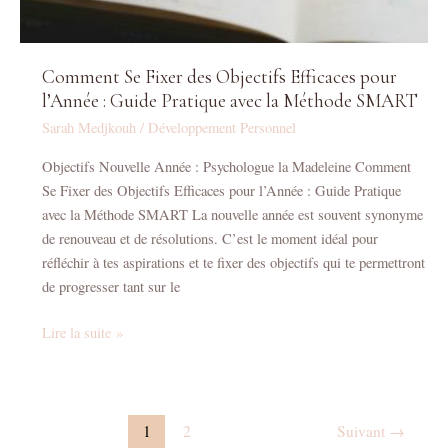
Pratique
avec
la
Comment Se Fixer des Objectifs Efficaces pour
Méthode
l’Année : Guide Pratique avec la Méthode SMART
SMART
Sarah Medjkouh
/
Développement Personnel
Objectifs Nouvelle Année : Psychologue la Madeleine Comment
Se Fixer des Objectifs Efficaces pour l’Année : Guide Pratique
avec la Méthode SMART La nouvelle année est souvent synonyme
de renouveau et de résolutions. C’est le moment idéal pour
réfléchir à tes aspirations et te fixer des objectifs qui te permettront
de progresser tant sur le
Lire la suite »
1
2
Suivant
→