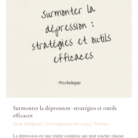
stratégies
et
outils
efficaces
Surmonter la dépression : stratégies et outils
efficaces
Sarah Medjkouh
/
Développement Personnel
,
Thérapie
La dépression est une réalité complexe qui peut toucher chacun