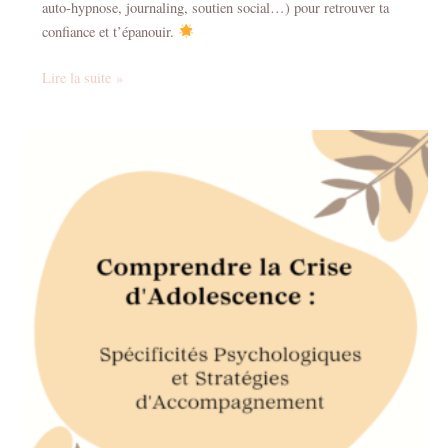
auto-hypnose, journaling, soutien social…) pour retrouver ta
confiance et t’épanouir.
Lire la suite »
Comprendre
la
crise
d’adolescence
:
une
perspective
psychologique