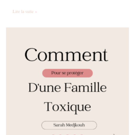
Lire la suite »
Comment
te
Protéger
d’une
Famille
Toxique
:
Mes
conseils
de
Psychologue