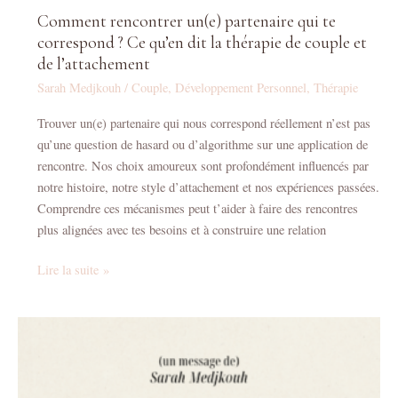
l’attachement
Comment rencontrer un(e) partenaire qui te
correspond ? Ce qu’en dit la thérapie de couple et
de l’attachement
Sarah Medjkouh
/
Couple
,
Développement Personnel
,
Thérapie
Trouver un(e) partenaire qui nous correspond réellement n’est pas
qu’une question de hasard ou d’algorithme sur une application de
rencontre. Nos choix amoureux sont profondément influencés par
notre histoire, notre style d’attachement et nos expériences passées.
Comprendre ces mécanismes peut t’aider à faire des rencontres
plus alignées avec tes besoins et à construire une relation
Lire la suite »
Surmonter
la
dépression
: