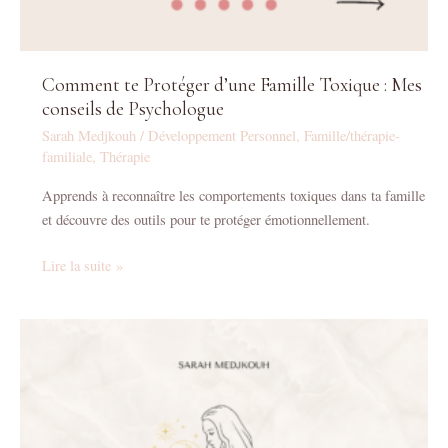
Comment te Protéger d’une Famille Toxique : Mes
conseils de Psychologue
Sarah Medjkouh
/
Développement Personnel
,
Famille/thérapie-
familiale
,
Thérapie
Apprends à reconnaître les comportements toxiques dans ta famille
et découvre des outils pour te protéger émotionnellement.
Lire la suite »
Comprendre
la
Psychosomatologie
:
Quand