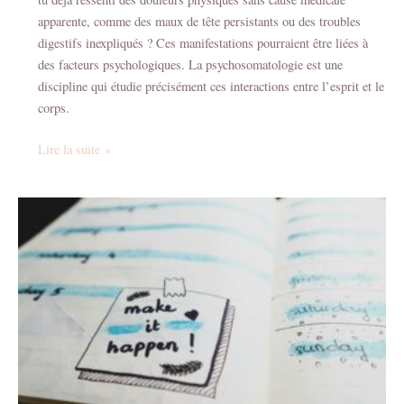
apparente, comme des maux de tête persistants ou des troubles
digestifs inexpliqués ? Ces manifestations pourraient être liées à
des facteurs psychologiques. La psychosomatologie est une
discipline qui étudie précisément ces interactions entre l’esprit et le
corps.
Lire la suite »
Comment
Se
Fixer
des
Objectifs
Efficaces
pour
l’Année
:
Guide