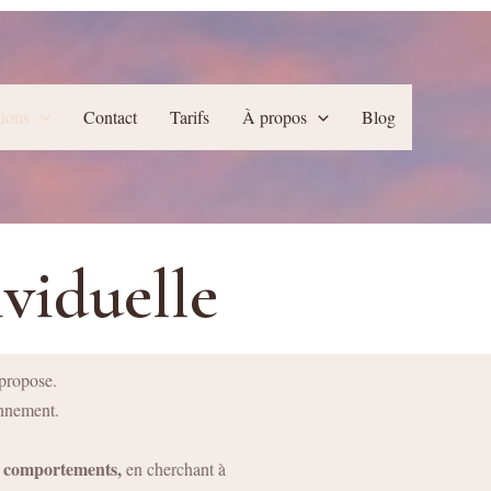
tions
Contact
Tarifs
À propos
Blog
ividuelle
e propose.
ionnement.
t comportements,
en cherchant à