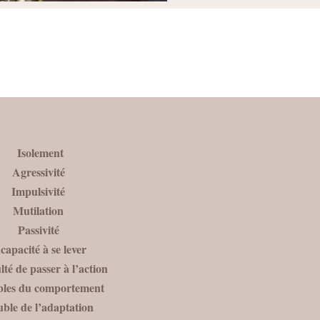
Isolement
Agressivité
Impulsivité
Mutilation
Passivité
capacité à se lever
ulté de passer à l’action
bles du comportement
uble de l’adaptation