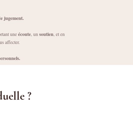
de jugement.
écoute
soutien
ortant une
, un
, et en
s affecter.
personnels.
duelle ?