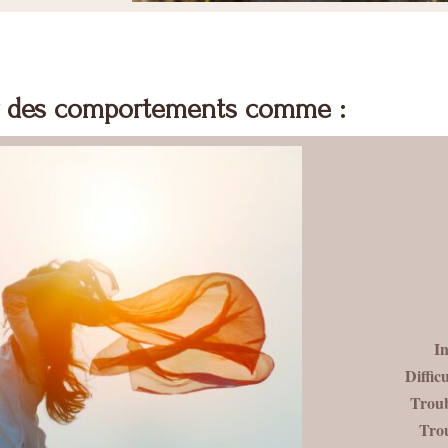
r des comportements comme :
In
Diffic
Trou
Tro