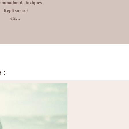
ommation de toxiques
Repli sur soi
etc…
 :