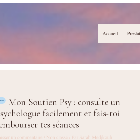
Accueil
Presta
Mon Soutien Psy : consulte un
sychologue facilement et fais-toi
embourser tes séances
isser un commentaire
/
Non classé
/ Par
Sarah Medjkouh