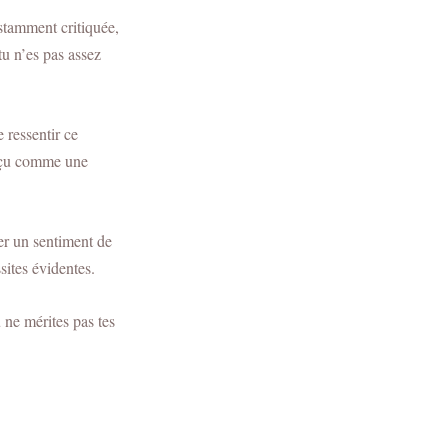
nstamment critiquée,
u n’es pas assez
 ressentir ce
erçu comme une
per un sentiment de
sites évidentes.
 ne mérites pas tes