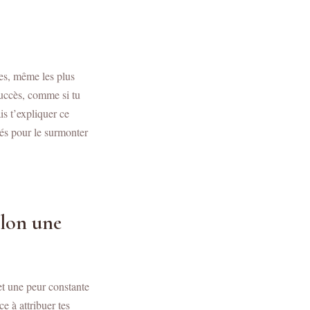
es, même les plus
succès, comme si tu
is t’expliquer ce
lés pour le surmonter
elon une
et une peur constante
 à attribuer tes