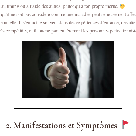
, au timing ou à l’aide des autres, plutôt qu’à ton propre mérite.
u’il ne soit pas considéré comme une maladie, peut sérieusement affect
rsonnelle. Il s’enracine souvent dans des expériences d’enfance, des atte
très compétitifs, et il touche particulièrement les personnes perfectionnis
2. Manifestations et Symptômes